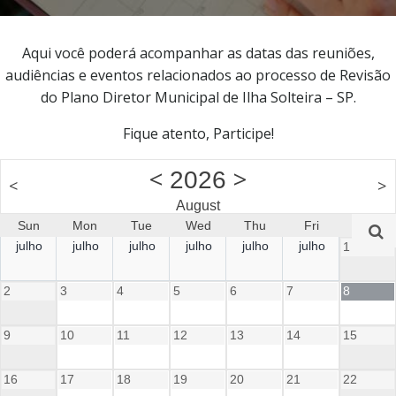
Aqui você poderá acompanhar as datas das reuniões,
audiências e eventos relacionados ao processo de Revisão
do Plano Diretor Municipal de Ilha Solteira – SP.
Fique atento, Participe!
<
>
2026
<
>
August
Sun
Mon
Tue
Wed
Thu
Fri
Sat
julho
julho
julho
julho
julho
julho
1
2
3
4
5
6
7
8
9
10
11
12
13
14
15
16
17
18
19
20
21
22