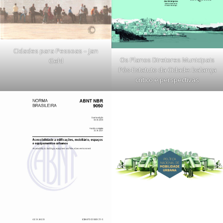
Cidades para Pessoas – Jan
Os Planos Diretores Municipais
Gehl
Pós-Estatuto da Cidade: balança
crítico e perspectivas